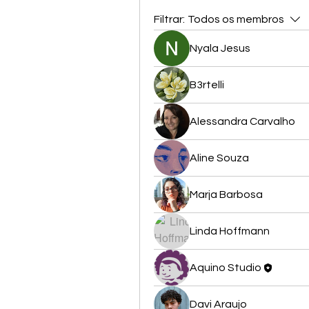
Filtrar:
Todos os membros
Nyala Jesus
B3rtelli
Alessandra Carvalho
Aline Souza
Marja Barbosa
Linda Hoffmann
Aquino Studio
Davi Araujo