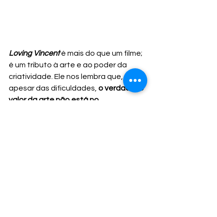
Loving Vincent
é mais do que um filme; 
é um tributo à arte e ao poder da 
criatividade. Ele nos lembra que, 
apesar das dificuldades, 
o verdadeiro 
valor da arte não está no 
reconhecimento, mas na paixão de 
quem a cria
.
Se você ainda não assistiu, vale a 
pena conferir essa obra 
cinematográfica impressionante. E se 
já viu, conta pra gente: o que mais te 
inspirou nesse filme?