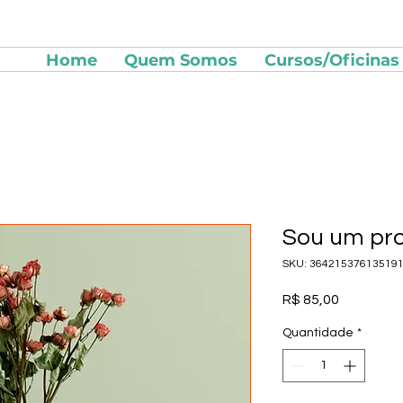
Home
Quem Somos
Cursos/Oficinas
Sou um pr
SKU: 36421537613519
Preço
R$ 85,00
Quantidade
*