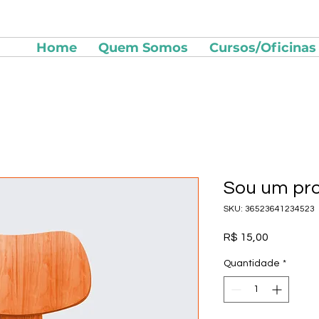
Home
Quem Somos
Cursos/Oficinas
Sou um pr
SKU: 36523641234523
Preço
R$ 15,00
Quantidade
*